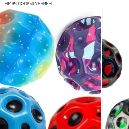
☑️МЯЧ ПОПРЫГУНЧИК☑️
 ...