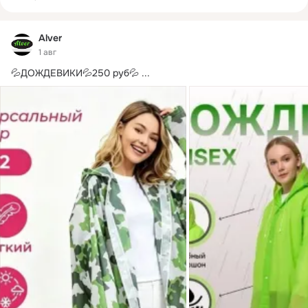
Alver
1 авг
💦ДОЖДЕВИКИ💦250 руб💦
 ...