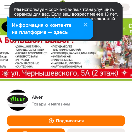
Войти
Мы используем cookie-файлы, чтобы улучшить
сервисы для вас. Если ваш возраст менее 13 лет,
настроить cookie-файлы должен ваш законный
представитель.
Больше информации
Информация о контенте
Разрешить все
Настроить
на платформе — здесь
Alver
Товары и магазины
Подписаться