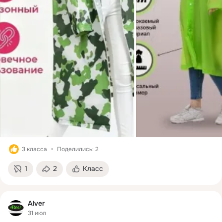
3 класса
Поделились: 2
1
2
Класс
Alver
31 июл