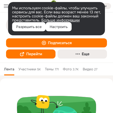
Войти
Мы используем cookie-файлы, чтобы улучшить
сервисы для вас. Если ваш возраст менее 13 лет,
настроить cookie-файлы должен ваш законный
представитель.
Больше информации
Насилию.Нет
Разрешить все
Настроить
Благотворительная организация
Подписаться
Перейти
Еще
Лента
Участники
Темы
Фото
Видео
5K
771
3.7K
27