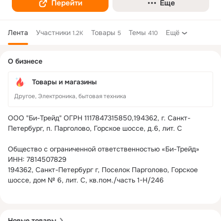
Перейти
Еще
Лента
Участники
Товары
Темы
Ещё
1.2K
5
410
Дополнительная
О бизнесе
колонка
Товары и магазины
Другое, Электроника, бытовая техника
ООО "Би-Трейд" ОГРН 1117847315850,194362, г. Санкт-
Петербург, п. Парголово, Горское шоссе, д.6, лит. С

Общество с ограниченной ответственностью «Би-Трейд»

ИНН: 7814507829

194362, Санкт-Петербург г, Поселок Парголово, Горское 
шоссе, дом № 6, лит. С, кв.пом./часть 1-Н/246

Новые товары