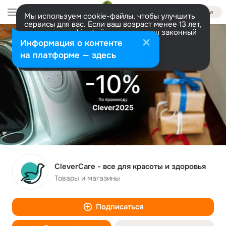
Войти
Мы используем cookie-файлы, чтобы улучшить
сервисы для вас. Если ваш возраст менее 13 лет,
настроить cookie-файлы должен ваш законный
представитель.
Больше информации
Информация о контенте
Разрешить все
Настроить
на платформе — здесь
CleverCare - все для красоты и здоровья
Товары и магазины
Подписаться