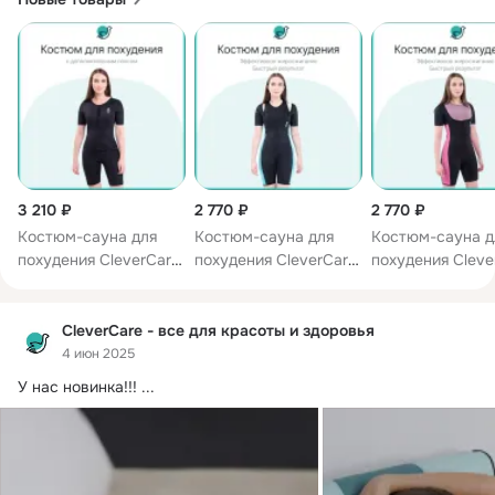
3 210 ₽
2 770 ₽
2 770 ₽
Костюм-сауна для
Костюм-сауна для
Костюм-сауна д
похудения CleverCare
похудения CleverCare
похудения Cleve
с рукавами и
с рукавами женский,
с рукавами жен
дополнительным
черный с голубым
черный с розов
поясом, женский,
CleverCare - все для красоты и здоровья
черный с розовым
4 июн 2025
У нас новинка!!!
 ...