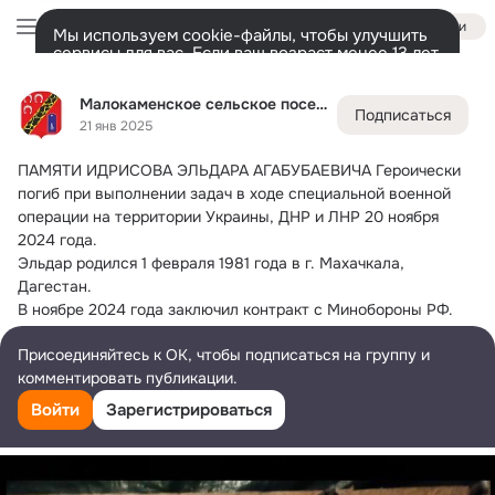
Войти
Мы используем cookie-файлы, чтобы улучшить
сервисы для вас. Если ваш возраст менее 13 лет,
настроить cookie-файлы должен ваш законный
Малокаменское сельское поселение
представитель.
Больше информации
Малокаменское сельское поселение
Подписаться
Разрешить все
Настроить
Лента
Участники
Темы
Фото
Ещё
57
1.8K
2.4K
21 янв 2025
ПАМЯТИ ИДРИСОВА ЭЛЬДАРА АГАБУБАЕВИЧА
 Героически 
Дополнительная
колонка
Всё
1 844
Обсуждаемые
погиб при выполнении задач в ходе специальной военной 
операции на территории Украины, ДНР и ЛНР 20 ноября 
2024 года.
Эльдар родился 1 февраля 1981 года в г. Махачкала, 
Дагестан.
В ноябре 2024 года заключил контракт с Минобороны РФ. 
Служил в воинской части г. Волгоград в должности стрелка-
Присоединяйтесь к ОК, чтобы подписаться на группу и
радиотелефонитса.
комментировать публикации.
17 января 2025 года похоронен со всеми воинскими 
почестями на кладбище в х. Малая Каменка.
Войти
Зарегистрироваться
Светлая память герою!