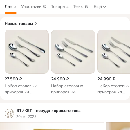
Лента
Участники
Товары
Темы
Ещё
57
4
131
Дополнительная
Новые товары
колонка
27 590 ₽
24 990 ₽
24 990 ₽
Набор столовых
Набор столовых
Набор столовых
приборов 24
приборов 24
приборов 24
предмета, на 6
предмета, на 6
предмета, на 6
персон, Ashbury
персон, Iona Bright,
персон, Arden Br
Bright, Robert Welch
Robert Welch
Robert Welch
ЭТИКЕТ - посуда хорошего тона
20 окт 2025