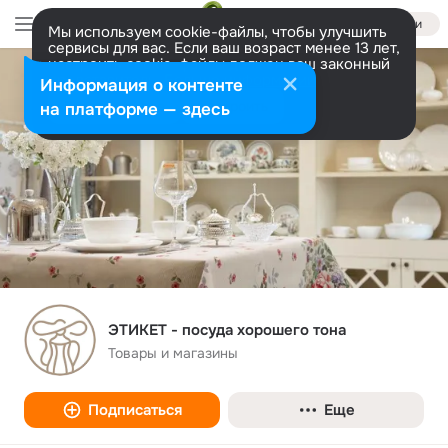
Войти
Мы используем cookie-файлы, чтобы улучшить
сервисы для вас. Если ваш возраст менее 13 лет,
настроить cookie-файлы должен ваш законный
представитель.
Больше информации
Информация о контенте
Разрешить все
Настроить
на платформе — здесь
ЭТИКЕТ - посуда хорошего тона
Товары и магазины
Подписаться
Еще