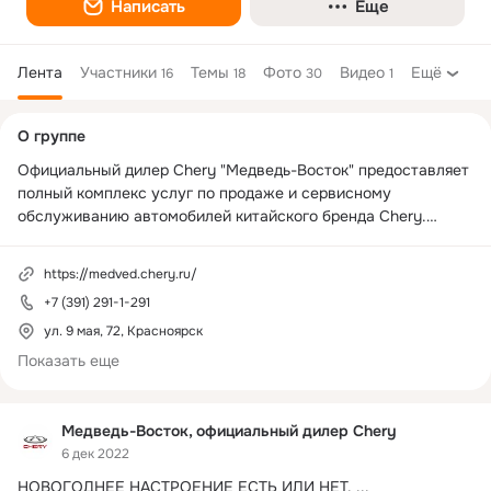
Написать
Еще
Лента
Участники
Темы
Фото
Видео
Ещё
16
18
30
1
Дополнительная
О группе
колонка
Официальный дилер Chery "Медведь-Восток" предоставляет 
полный комплекс услуг по продаже и сервисному 
обслуживанию автомобилей китайского бренда Chery.

Наши опытные продавцы проведут тест-драйв и помогут 
https://medved.chery.ru/
вам с выбором, полностью удовлетворяющим ваши 
+7 (391) 291-1-291
потребности при покупке автомобиля.

ул. 9 мая, 72, Красноярск
Мы оказываем полный спектр услуг по страхованию и 
Показать еще
кредитованию, сервисному обслуживанию и диагностике 
автомобилей. 29-летний опыт работы Холдинга на 
автомобильном рынке гарантирует высокий уровень 
Медведь-Восток, официальный дилер Chery
обслуживания и индивидуальный подход к каждому клиенту.

6 дек 2022
НОВОГОДНЕЕ НАСТРОЕНИЕ ЕСТЬ ИЛИ НЕТ.
 ...