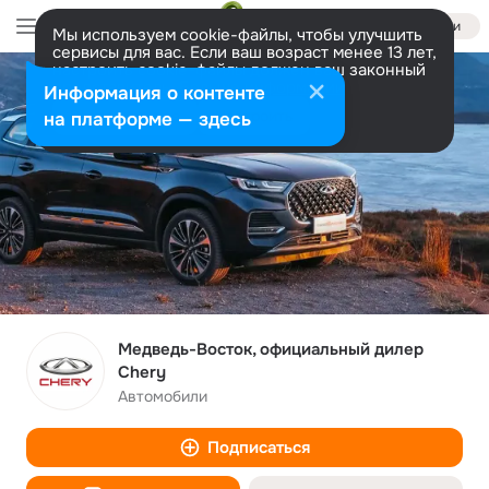
Войти
Мы используем cookie-файлы, чтобы улучшить
сервисы для вас. Если ваш возраст менее 13 лет,
настроить cookie-файлы должен ваш законный
представитель.
Больше информации
Информация о контенте
Разрешить все
Настроить
на платформе — здесь
Медведь-Восток, официальный дилер
Chery
Автомобили
Подписаться