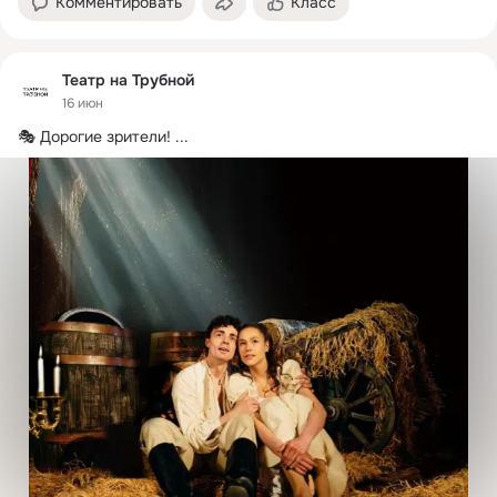
Комментировать
Класс
Театр на Трубной
16 июн
🎭 Дорогие зрители!
 ...