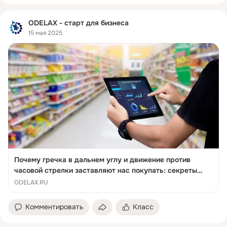
ODELAX - старт для бизнеса
15 мая 2025
Почему гречка в дальнем углу и движение против
часовой стрелки заставляют нас покупать: секреты
манипуляций ритейлеров
ODELAX.RU
Комментировать
Класс