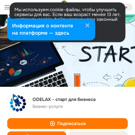
Войти
Мы используем cookie-файлы, чтобы улучшить
сервисы для вас. Если ваш возраст менее 13 лет,
настроить cookie-файлы должен ваш законный
представитель.
Больше информации
Информация о контенте
Разрешить все
Настроить
на платформе — здесь
ODELAX - старт для бизнеса
Бизнес-услуги
Подписаться