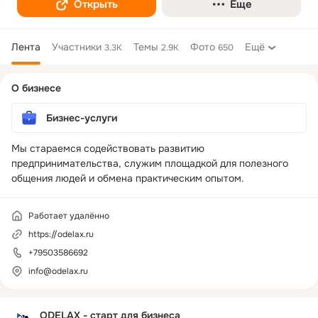
Открыть
Еще
Лента
Участники
Темы
Фото
Ещё
3.3K
2.9K
650
Дополнительная
О бизнесе
колонка
Бизнес-услуги
Мы стараемся содействовать развитию 
предпринимательства, служим площадкой для полезного 
общения людей и обмена практическим опытом.
Работает удалённо
https://odelax.ru
+79503586692
info@odelax.ru
ODELAX - старт для бизнеса