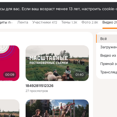
ы для вас. Если ваш возраст менее 13 лет, настроить cooki
 Заринску
Лента
Участники
Темы
Фото
Видео
472
1.3K
2.8K
2
Дополнитель
колонка
Всё
Загруже
Видео из
Прямой 
Трансляц
00:09
01:40
18492811512326
27 просмотров