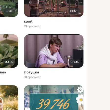
01:40
00:20
sport
21 просмотр
00:20
02:05
евью
Ловушка
31 просмотр