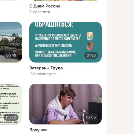
С Днем России
71 просмотр
05:49
01:03
Ветераны Труда
139 просмотров
00:20
02:05
Ловушка