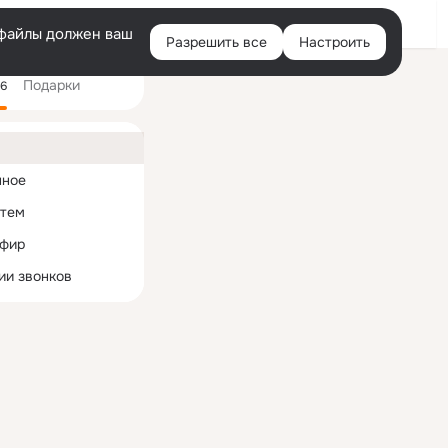
Войти
e-файлы должен ваш
Разрешить все
Настроить
Правая
Подарки
колонка
16
ная
нное
 тем
эфир
ии звонков