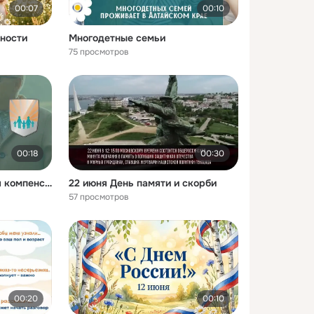
00:07
00:10
рности
Многодетные семьи
75 просмотров
00:18
00:30
Льготные основания для компенсации ЖКУ
22 июня День памяти и скорби
57 просмотров
00:20
00:10