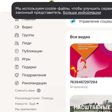
Мы используем cookie-файлы, чтобы улучшить сервис
законный представитель.
Больше информации
Левая
Главная
колонка
Управление соцзащиты по г.
Видео
Группы
Все видео
Люди
Публикации
Игры
Подарки
Поздравления
7639467297294
Рекомендации
31 просмотр
Сменить язык
Рекламодателям
Помощь
Новости
Ещё
Мы применяем