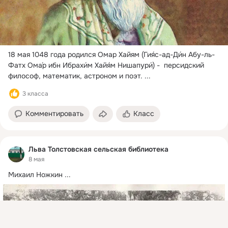
18 мая 1048 года родился Омар Хайям (Гия́с-ад-Ди́н Абу-ль-
Фатх Ома́р ибн Ибрахи́м Хайя́м Нишапури́) -  персидский 
философ, математик, астроном и поэт.
 ...
3 класса
Комментировать
Класс
Льва Толстовская сельская библиотека
8 мая
Михаил Ножкин
 ...
Присоединяйтесь к ОК, чтобы подписаться на группу и
комментировать публикации.