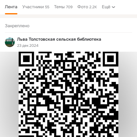
Лента
Участники
Темы
Фото
Ещё
55
709
2.2K
Дополнительная
колонка
Закреплено
Льва Толстовская сельская библиотека
23 дек 2024