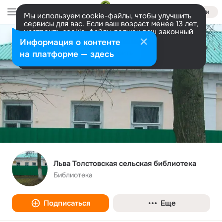
Войти
Мы используем cookie-файлы, чтобы улучшить
сервисы для вас. Если ваш возраст менее 13 лет,
настроить cookie-файлы должен ваш законный
представитель.
Больше информации
Информация о контенте
Разрешить все
Настроить
на платформе — здесь
Льва Толстовская сельская библиотека
Библиотека
Подписаться
Еще