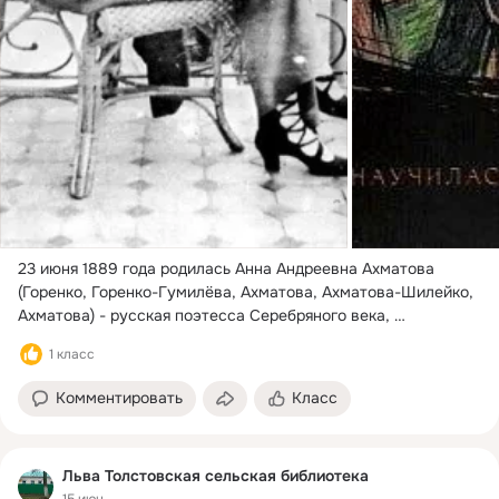
23 июня 1889 года родилась Анна Андреевна Ахматова 
(Горенко, Горенко-Гумилёва, Ахматова, Ахматова-Шилейко, 
Ахматова) - русская поэтесса Серебряного века, 
переводчица и литературовед, одна из наиболее значимых 
1 класс
фигур русской литературы XX века.
 ...
Комментировать
Класс
Льва Толстовская сельская библиотека
15 июн