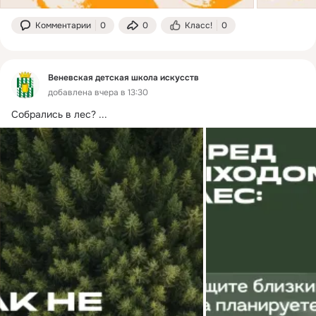
Комментарии
0
0
Класс!
0
Веневская детская школа искусств
добавлена вчера в 13:30
Собрались в лес?
 ...