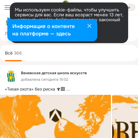
Войти
Мы используем cookie-файлы, чтобы улучшить
сервисы для вас. Если ваш возраст менее 13 лет,
настроить cookie-файлы должен ваш законный
Веневская детская школа искусств
представитель.
Больше информации
Информация о контенте
Разрешить все
Настроить
на платформе — здесь
Лента
Участники
Темы
Фото
Ещё
38
366
1.1K
Дополнительная
колонка
Всё
366
Веневская детская школа искусств
добавлена сегодня в 15:02
«Тихая охота» без риска 🍄‍🟫
 ...