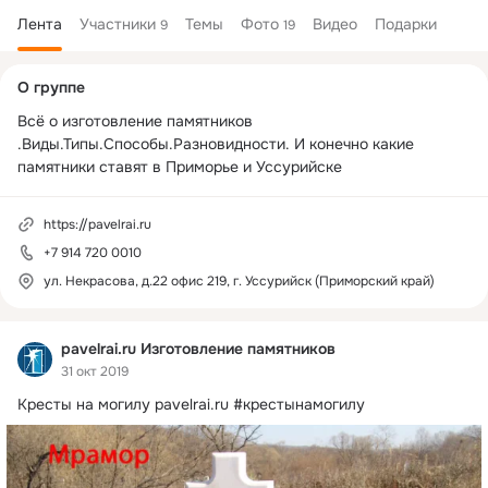
Лента
Участники
Темы
Фото
Видео
Подарки
9
19
Дополнительная
О группе
колонка
Всё о изготовление памятников 
.Виды.Типы.Способы.Разновидности. И конечно какие 
памятники ставят в Приморье и Уссурийске
https://pavelrai.ru
+7 914 720 0010
ул. Некрасова, д.22 офис 219, г. Уссурийск (Приморский край)
pavelrai.ru Изготовление памятников
31 окт 2019
Кресты на могилу
pavelrai.ru #крестынамогилу