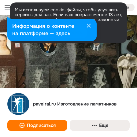
Войти
Мы используем cookie-файлы, чтобы улучшить
сервисы для вас. Если ваш возраст менее 13 лет,
настроить cookie-файлы должен ваш законный
представитель.
Больше информации
Информация о контенте
Разрешить все
Настроить
на платформе — здесь
pavelrai.ru Изготовление памятников
Подписаться
Еще