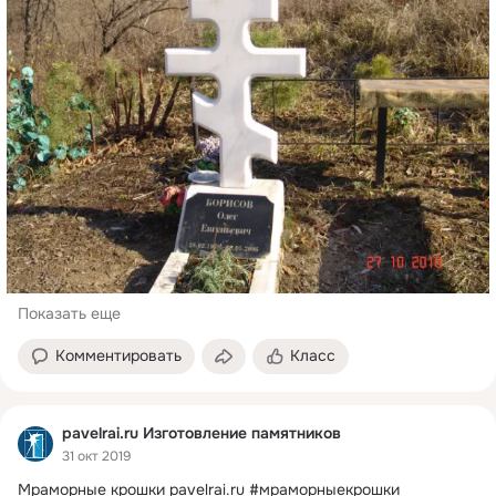
Показать еще
Комментировать
Класс
pavelrai.ru Изготовление памятников
31 окт 2019
Мраморные крошки
pavelrai.ru #мраморныекрошки