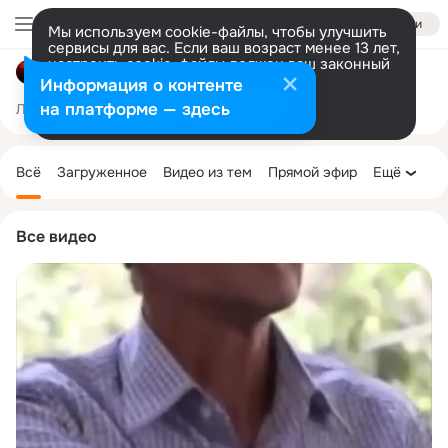
Войти
Мы используем cookie-файлы, чтобы улучшить
сервисы для вас. Если ваш возраст менее 13 лет,
настроить cookie-файлы должен ваш законный
𝙎𝙖𝙢𝙞𝙢𝙞𝙮𝙖𝙩🌼
представитель.
Больше информации
Информация о контенте
Разрешить все
Настроить
на платформе — здесь
Лента
Участники
Темы
Фото
Ещё
60K
965
10K
Дополнительная
колонка
Всё
Загруженное
Видео из тем
Прямой эфир
Ещё
Все видео