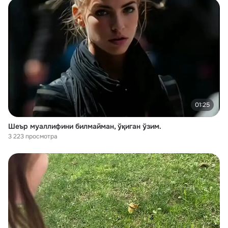
01:25
Шеър муаллифини билмайман, ўқиган ўзим.
3 223 просмотра