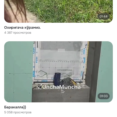
01:44
Охиригача кўрамиз.
4 387 просмотров
01:03
Баракалла))
5 058 просмотров