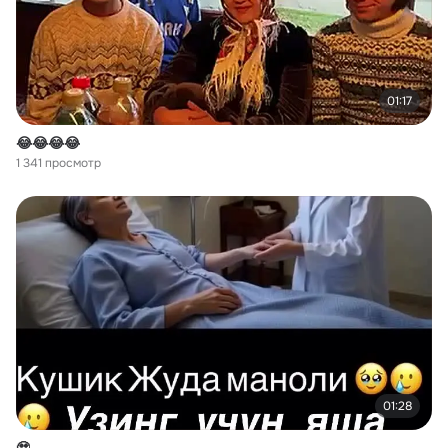
01:17
😂😂😂😂
1 341 просмотр
01:28