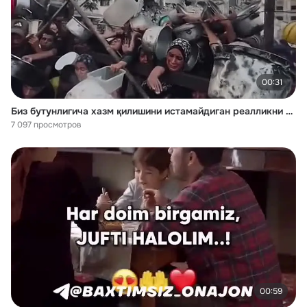
00:31
Биз бутунлигича хазм қилишини истамайдиган реалликни тўлиқ тасвири аслида мана шу. Ҳаёт ҳақидаги ширин хотираларимизда бу кадрларга жой бўлмайди. Биз уни тезроқ унутишга ҳаракат қиламиз...шунақа чироғим.
7 097 просмотров
00:59