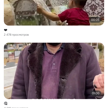
00:05
❤️
2 478 просмотров
01:00
🤔