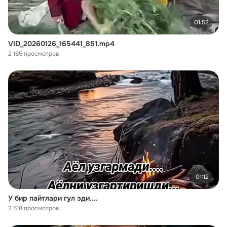
01:52
VID_20260126_165441_851.mp4
2 165 просмотров
01:12
У бир пайтлари гул эди....
2 518 просмотров