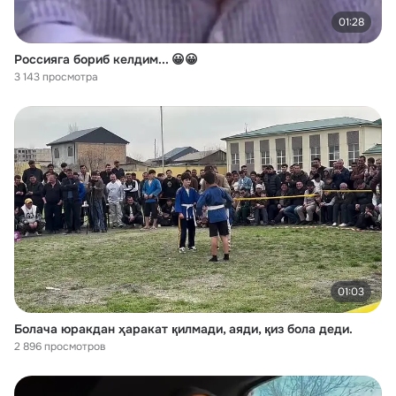
01:28
Россияга бориб келдим... 😀😀
3 143 просмотра
01:03
Болача юракдан ҳаракат қилмади, аяди, қиз бола деди.
2 896 просмотров