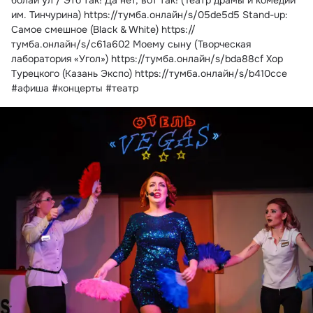
болай ул / Это так! Да нет, вот так! (Театр драмы и комедии 
им. Тинчурина) https://тумба.онлайн/s/05de5d5 Stand-up: 
Самое смешное (Black & White) https://
тумба.онлайн/s/c61a602 Моему сыну (Творческая 
лаборатория «Угол») https://тумба.онлайн/s/bda88cf Хор 
Турецкого (Казань Экспо) https://тумба.онлайн/s/b410cce 
#афиша #концерты #театр