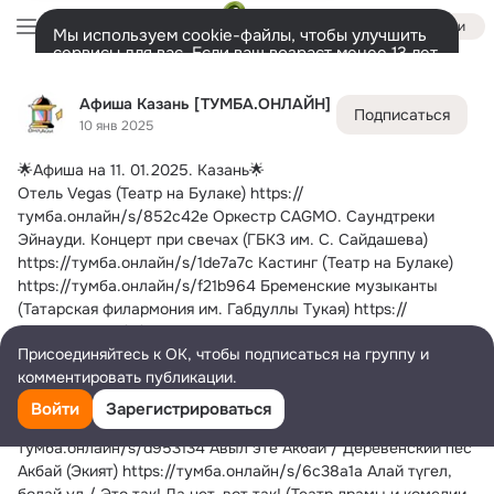
Войти
Мы используем cookie-файлы, чтобы улучшить
сервисы для вас. Если ваш возраст менее 13 лет,
настроить cookie-файлы должен ваш законный
Афиша Казань [ТУМБА.ОНЛАЙН]
представитель.
Больше информации
Афиша Казань [ТУМБА.ОНЛАЙН]
Подписаться
Разрешить все
Настроить
Лента
Участники
Темы
Фото
Ещё
198
73K
106K
10 янв 2025
🌟Афиша на 11.
 01.2025. Казань🌟
Дополнительная
колонка
Всё
73 965
Обсуждаемые
Отель Vegas (Театр на Булаке) https://
тумба.онлайн/s/852c42e Оркестр CAGMO. Саундтреки 
Эйнауди. Концерт при свечах (ГБКЗ им. С. Сайдашева) 
https://тумба.онлайн/s/1de7a7c Кастинг (Театр на Булаке) 
https://тумба.онлайн/s/f21b964 Бременские музыканты 
(Татарская филармония им. Габдуллы Тукая) https://
тумба.онлайн/s/4a750de Король казанского стендапа 
Присоединяйтесь к ОК, чтобы подписаться на группу и
(Comedy Crew) https://тумба.онлайн/s/8945610 Я, бабушка, 
комментировать публикации.
Илико и Илларион (Созвездие-Йолдызлык) https://
тумба.онлайн/s/a7909f1 Новогоднее путешествие с 
Войти
Зарегистрироваться
фонарщиком Фаролеро (Памятник Мусе Джалилю) https://
тумба.онлайн/s/d953134 Авыл эте Акбай / Деревенский пёс 
Акбай (Экият) https://тумба.онлайн/s/6c38a1a Алай түгел, 