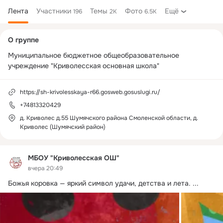
Лента
Участники
Темы
Фото
Ещё
196
2K
6.5K
Дополнительная
О группе
колонка
Муниципальное бюджетное общеобразовательное 
учреждение "Криволесская основная школа"
https://sh-krivolesskaya-r66.gosweb.gosuslugi.ru/
+74813320429
д. Криволес д.55 Шумячского района Смоленской области, д.
Криволес (Шумячский район)
МБОУ "Криволесская ОШ"
вчера 20:49
Божья коровка — яркий символ удачи, детства и лета.
 ...