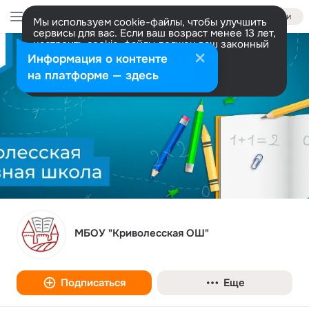
Войти
Мы используем cookie-файлы, чтобы улучшить
сервисы для вас. Если ваш возраст менее 13 лет,
настроить cookie-файлы должен ваш законный
представитель.
Больше информации
Информация о контенте
Разрешить все
Настроить
на платформе — здесь
МБОУ "Криволесская ОШ"
Подписаться
Еще