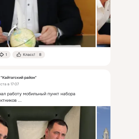
1
Класс!
8
"Кайтагский район"
ста в 17:07
чал работу мобильный пункт набора 
ктников
 ...