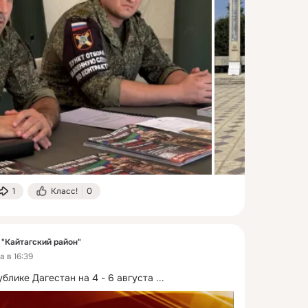
1
Класс!
0
"Кайтагский район"
 в 16:39
блике Дагестан на 4 - 6 августа
 ...