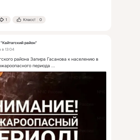
1
Класс!
0
"Кайтагский район"
 в 13:04
ского района Запира Гасанова к населению в 
ожароопасного периода
 ...