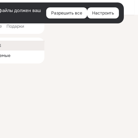
Войти
e-файлы должен ваш
Разрешить все
Настроить
Правая
Подарки
колонка
9
ная
4
емые