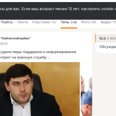
ы для вас. Если ваш возраст менее 13 лет, настроить cooki
кий район"
Лента
Участники
Темы
Фото
Видео
707
3.5K
10K
77
Дополнитель
колонка
Всё
3 50
"Кайтагский район"
09:53
Обсужда
судили меры поддержки и информирования 
нтракт на военную службу
 ...