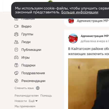
Мы используем cookie-файлы, чтобы улучшить сервис
законный представитель.
Больше информации
Левая
Главная
колонка
Администрация МР "Кайтагс
Видео
Группы
Администрация МР 
добавлена вчера в 
Люди
В Кайтагском районе об
Публикации
желающих заключить ко
Игры
Подарки
Поздравления
Рекомендации
Сменить язык
Рекламодателям
Помощь
Новости
Ещё
Мы применяем