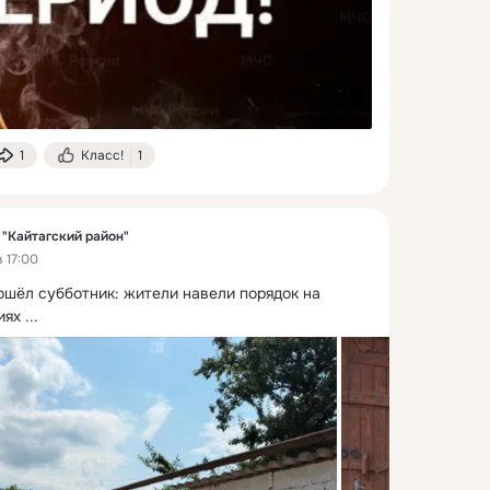
1
Класс!
1
"Кайтагский район"
 17:00
ошёл субботник: жители навели порядок на 
иях
 ...