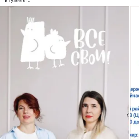
в туалете!
 ...