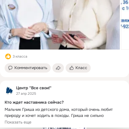
3 класса
Комментировать
Класс
Центр "Все свои!"
27 апр 2025
Кто ждет наставника сейчас?
Мальчик Гриша из детского дома, который очень любит 
природу и хочет ходить в походы. Гриша не сильно 
разговорчив, он любит побыть один вдали от шума и суеты. 
Показать еще
Ему не важно какого пола будет друг, он просто хочет что 