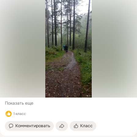
бы он был и всё таки сомневается, что друг придет, потому 
что Грише уже 17 лет.
Если вы любите природу, так как ее любит Гриша, если вы 
любите помолчать о многом, то вас ждет ваш младший друг!
Приходите в наставники, станьте значимым взрослым в 
жизни ребенка из детского дома!
Заполняйте анкету на сайте 
vsesvoi24.ru
Наставничество
#всесвои_наставничество
#наставники
#красноярск
#красноярскийкрай
#каждомунужендруг
 *имя изменено
Показать еще
1 класс
Комментировать
Класс