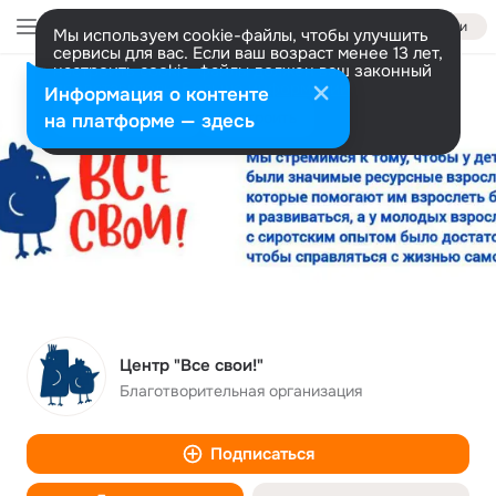
Войти
Мы используем cookie-файлы, чтобы улучшить
сервисы для вас. Если ваш возраст менее 13 лет,
настроить cookie-файлы должен ваш законный
представитель.
Больше информации
Информация о контенте
Разрешить все
Настроить
на платформе — здесь
Центр "Все свои!"
Благотворительная организация
Подписаться