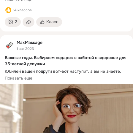
14 классов
2
Класс
MaxMassage
1 авг 2023
Важные годы. Выбираем подарок с заботой о здоровье для
35-летней девушки
Юбилей вашей подруги вот-вот наступит, а вы не знаете, 
что подарить? Тогда наш цикл про подарки на разные случае 
Показать еще
жизни точно для вас!
Как правило, женщина в таком возрасте предстаёт перед 
нами зрелым и самодостаточным человеком. Она хороша 
собой, мудра и знает себе цену. Её вкусы становятся 
изысканнее, отчего подарки следует выбирать 
соответствующие.
Зрелость от беззаботной молодости отличается осознанным 
подходом к улучшению качества жизни. В первую очередь 