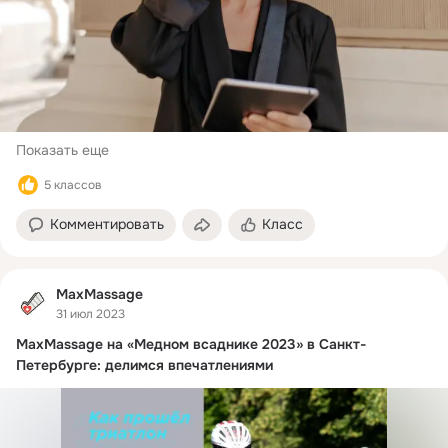
это касается вопросов здоровья, общего самочувствия и 
настроения. Ведь если эти показатели в норме, то и 
девушке легче чувствовать себя счастливой и двигаться впе
Показать еще
5 классов
Комментировать
Класс
MaxMassage
31 июл 2023
MaxMassage на «Медном всаднике 2023» в Санкт-
Петербурге: делимся впечатлениями