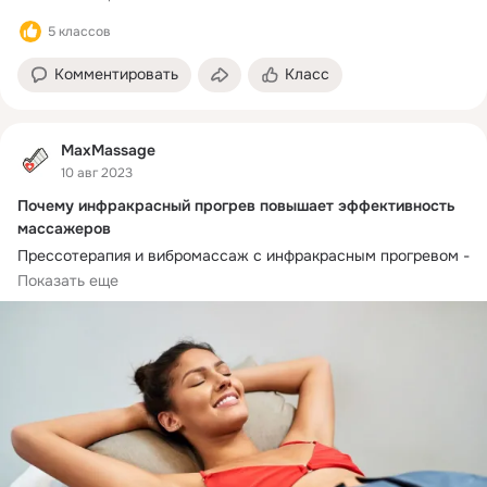
5 классов
Комментировать
Класс
MaxMassage
10 авг 2023
Почему инфракрасный прогрев повышает эффективность
массажеров
Прессотерапия и вибромассаж с инфракрасным прогревом - 
популярные процедуры в салонах красоты и медицинских 
Показать еще
центрах. В статье подробно рассмотрим все нюансы и 
преимущества этих процедур. Расскажем, как воздействует 
массаж с использованием инфракрасных волн на тело и 
организм.