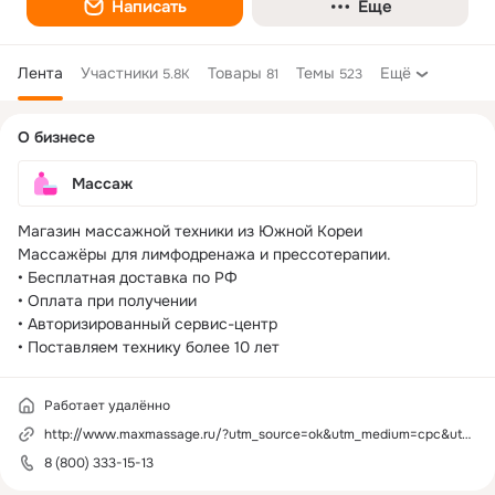
Написать
Еще
Лента
Участники
Товары
Темы
Ещё
5.8K
81
523
Дополнительная
О бизнесе
колонка
Массаж
Магазин массажной техники из Южной Кореи

Массажёры для лимфодренажа и прессотерапии.

• Бесплатная доставка по РФ

• Оплата при получении

• Авторизированный сервис-центр

• Поставляем технику более 10 лет
Работает удалённо
http://www.maxmassage.ru/?utm_source=ok&utm_medium=cpc&utm_campaign=profile
8 (800) 333-15-13