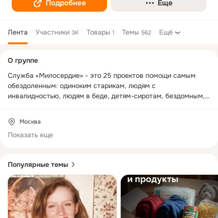
Подробнее
Еще
Лента
Участники
Товары
Темы
Ещё
3K
1
562
Дополнительная
О группе
колонка
Служба «Милосердие» - это 25 проектов помощи самым 
обездоленным: одиноким старикам, людям с 
инвалидностью, людям в беде, детям-сиротам, бездомным, 
ВИЧ-положительным. Узнать больше можно по ссылке 
https://clck.ru/Z3RLF
Москва
Показать еще
Популярные темы