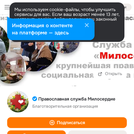
Войти
Мы используем cookie-файлы, чтобы улучшить
сервисы для вас. Если ваш возраст менее 13 лет,
настроить cookie-файлы должен ваш законный
представитель.
Больше информации
Информация о контенте
Разрешить все
Настроить
на платформе — здесь
Открыть
Православная служба Милосердие
Благотворительная организация
Подписаться