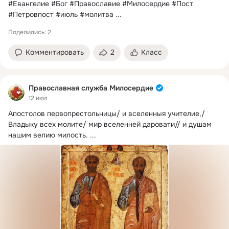
#Евангелие #Бог #Православие #Милосердие #Пост 
#Петровпост #июль #молитва
 ...
Поделились: 2
Комментировать
2
Класс
Православная служба Милосердие
12 июл
Апостолов первопрестольницы/ и вселенныя учителие,/ 
Владыку всех молите/ мир вселенней даровати// и душам 
нашим велию милость.
 ...