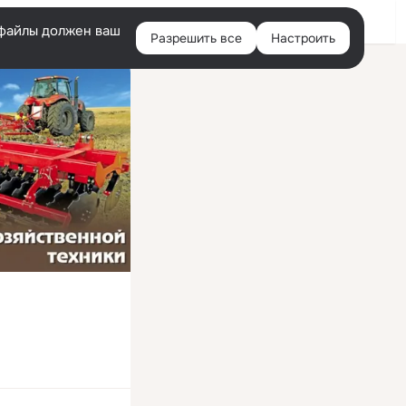
Войти
e-файлы должен ваш
Разрешить все
Настроить
Правая
колонка