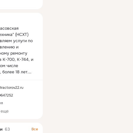
ная
асовская 
хника" (НСХТ) 
вляем услуги по 
влению и 
ному ремонту 
 К-700, К-744, и 
том числе 
 более 18 лет.

ляем 
ональный ремонт 
tractorov22.ru
ское 
9647252
ание как на 
ой базе, так и с 
ул
 хозяйства по 
 еще
иону.

+7 (3852) 53-32-
и
63
Все