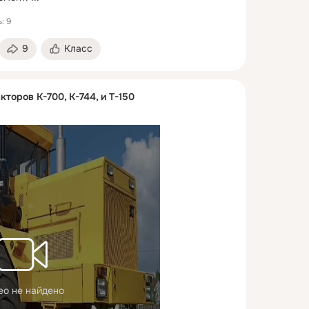
: 9
9
Класс
кторов К-700, К-744, и Т-150
ео не найдено