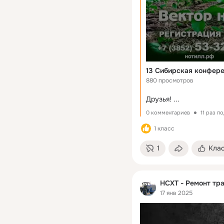
13 Сибирская конфере
880 просмотров
Друзья!
 ...
0 комментариев
11 раз п
1 класс
1
Кла
НСХТ - Ремонт тра
17 янв 2025