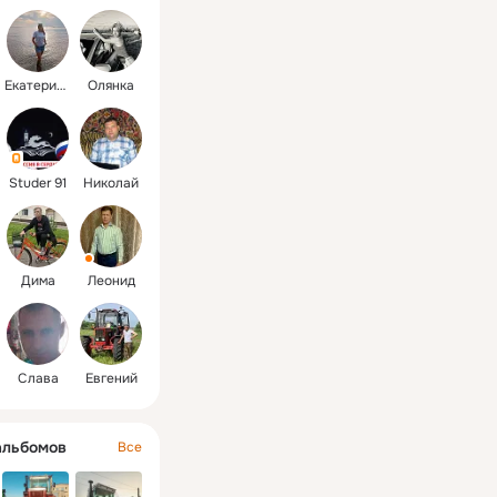
наш сайт: 
ctorov22.ru
Екатерина
Олянка
Studer 91
Николай
Дима
Леонид
Слава
Евгений
альбомов
Все