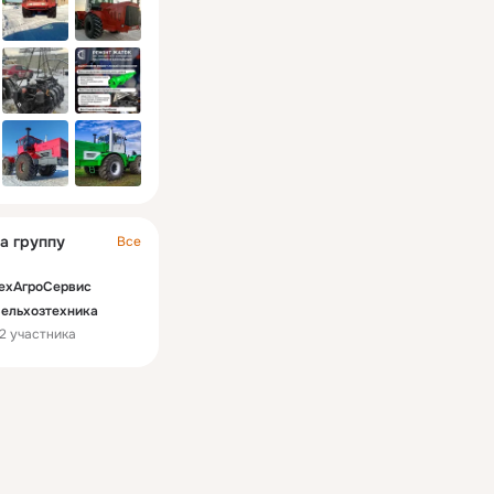
а группу
Все
ехАгроСервис
ельхозтехника
2 участника