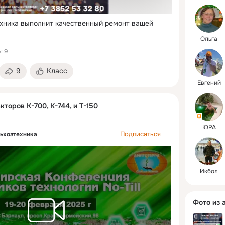
remonttra
хника выполнит качественный ремонт вашей 
Ольга
: 9
9
Класс
Евгений
кторов К-700, К-744, и Т-150
ЮРА
Подписаться
ьхозтехника
Икбол
Фото из 