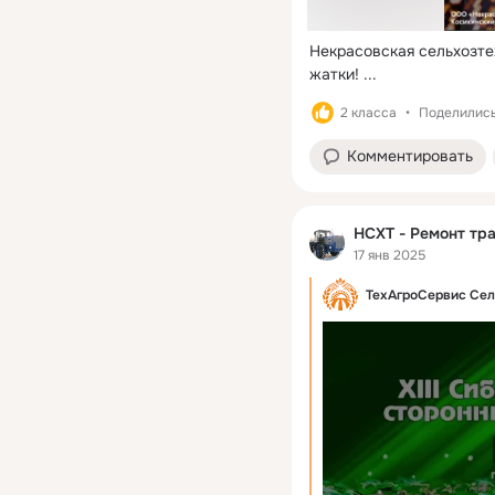
Некрасовская сельхозте
жатки!
 ...
2 класса
Поделились
Комментировать
НСХТ - Ремонт тра
17 янв 2025
ТехАгроСервис Сел