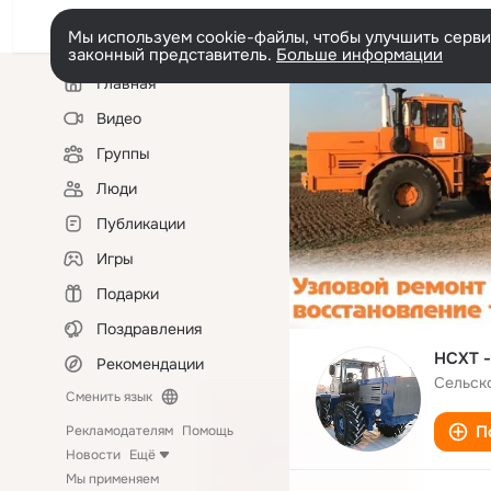
Мы используем cookie-файлы, чтобы улучшить сервис
законный представитель.
Больше информации
Левая
Главная
колонка
Видео
Группы
Люди
Публикации
Игры
Подарки
Поздравления
НСХТ -
Рекомендации
Сельск
Сменить язык
П
Рекламодателям
Помощь
Новости
Ещё
Мы применяем