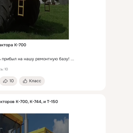
актора К-700
 прибыл на нашу ремонтную базу!
 ...
ь: 10
10
Класс
кторов К-700, К-744, и Т-150