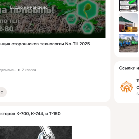
Видео не найдено
нция сторонников технологии No-Till 2025
Ссылки н
оделились
2 класса
Т
С
сс
6
кторов К-700, К-744, и Т-150