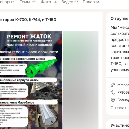
Товары
Темы
Фото
Видео
Подарки
9
159
114
57
Дополнитель
О группе
кторов К-700, К-744, и Т-150
колонка
Мы "Некр
сельхозте
предоста
восстано
капиталь
тракторов
Т-150, в 
узловому,
Осуществ
професси
remont
и техниче
+7906
обслужив
собственн
Барна
выездом в
Показать
всему рег
Звоните! 
80,

Участник