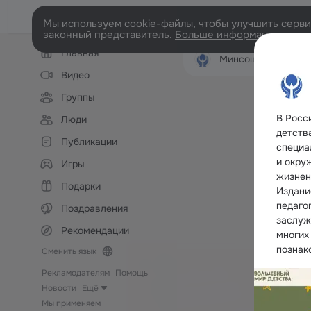
Мы используем cookie-файлы, чтобы улучшить сервис
законный представитель.
Больше информации
Левая
Главная
колонка
Минсоцзащиты Ульяновской
Видео
Группы
В Росс
Люди
детств
Публикации
специа
и окру
Игры
жизнен
Подарки
Издани
педаго
Поздравления
заслуж
Рекомендации
многих
познак
Сменить язык
Рекламодателям
Помощь
Новости
Ещё
Мы применяем