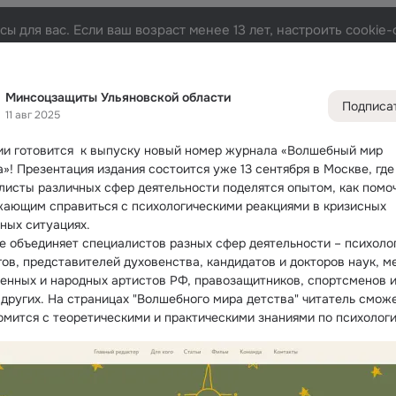
ы для вас. Если ваш возраст менее 13 лет, настроить cooki
 области
Лента
Участники
Темы
Фото
Видео
3.5K
2K
5.3K
21
Минсоцзащиты Ульяновской области
Подписа
11 авг 2025
Дополнитель
колонка
Всё
2 03
ии готовится  к выпуску новый номер журнала «Волшебный мир 
Обсужда
а»!
 Презентация издания состоится уже 13 сентября в Москве, где 
листы различных сфер деятельности поделятся опытом, как помоч
жающим справиться с психологическими реакциями в кризисных 
ных ситуациях.
е объединяет специалистов разных сфер деятельности – психолог
гов, представителей духовенства, кандидатов и докторов наук, ме
енных и народных артистов РФ, правозащитников, спортсменов и
 других. На страницах "Волшебного мира детства" читатель сможе
омится с теоретическими и практическими знаниями по психологи