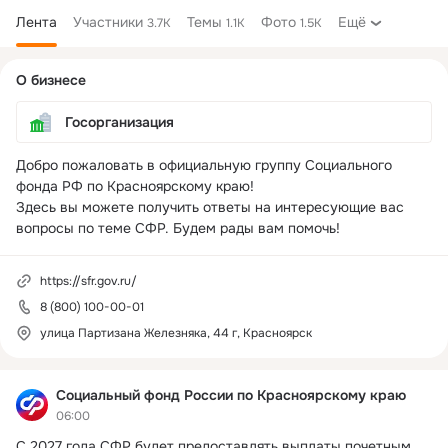
Лента
Участники
Темы
Фото
Ещё
3.7K
1.1K
1.5K
Дополнительная
О бизнесе
колонка
Госорганизация
Добро пожаловать в официальную группу Социального  
фонда РФ по Красноярскому краю!

Здесь вы можете получить ответы на интересующие вас 
вопросы по теме СФР. Будем рады вам помочь!
https://sfr.gov.ru/
8 (800) 100-00-01
улица Партизана Железняка, 44 г, Красноярск
Социальный фонд России по Красноярскому краю
06:00
С 2027 года СФР будет предоставлять выплаты почетным 