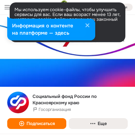
Войти
Мы используем cookie-файлы, чтобы улучшить
сервисы для вас. Если ваш возраст менее 13 лет,
настроить cookie-файлы должен ваш законный
представитель.
Больше информации
Информация о контенте
Разрешить все
Настроить
на платформе — здесь
Социальный фонд России по
Красноярскому краю
Госорганизация
Подписаться
Еще