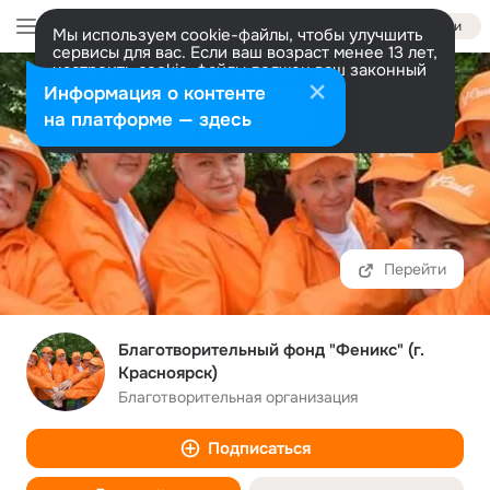
Войти
Мы используем cookie-файлы, чтобы улучшить
сервисы для вас. Если ваш возраст менее 13 лет,
настроить cookie-файлы должен ваш законный
представитель.
Больше информации
Информация о контенте
Разрешить все
Настроить
на платформе — здесь
Перейти
Благотворительный фонд "Феникс" (г.
Красноярск)
Благотворительная организация
Подписаться