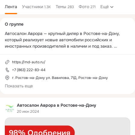
Лента
Участники
Темы
Фото
Ещё
1.3K
283
271
Дополнительная
О группе
колонка
Автосалон Аврора — крупный дилер в Ростове-на-Дону, 
который реализует новые автомобили российских и 
иностранных производителей в наличии и под заказ. 
Продажа моделей осуществляется за наличный, 
безналичный расчет, также в кредит.

https://rnd-auto.ru/
+7 (863) 222-83-44
Это официальная группа автосалона в социальной сети 
«Одноклассники». На этой странице вы можете следить за 
г. Ростов-на-Дону ул. Вавилова, 71Д, Ростов-на-Дону
свежими акциями и сезонными распродажами машин.

Показать еще
Подписывайтесь, чтобы не пропустить важную информацию!

Автосалон Аврора в Ростове-на-Дону
Обратившись к нам, вы получите: 

20 июн 2024
 ✔️выгодные условия по кредиту;

 ✔️помощь в подборе авто; 

 ✔️быстрый обмен trade in;

 ✔️гарантированный подарок. 
