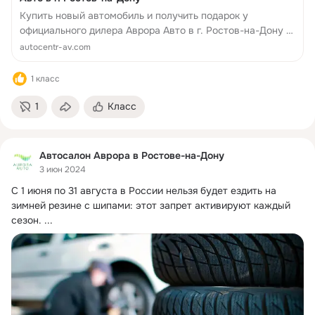
Купить новый автомобиль и получить подарок у
официального дилера Аврора Авто в г. Ростов-на-Дону ✔
зимние шины ✔ касто в подарок ✔ видеорегистратор
autocentr-av.com
1 класс
1
Класс
Автосалон Аврора в Ростове-на-Дону
3 июн 2024
С 1 июня по 31 августа в России нельзя будет ездить на 
зимней резине с шипами: этот запрет активируют каждый 
сезон.
 ...