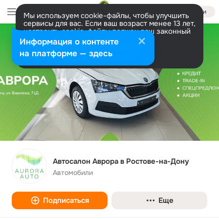
Войти
Мы используем cookie-файлы, чтобы улучшить
сервисы для вас. Если ваш возраст менее 13 лет,
настроить cookie-файлы должен ваш законный
представитель.
Больше информации
Информация о контенте
Разрешить все
Настроить
на платформе — здесь
Автосалон Аврора в Ростове-на-Дону
Автомобили
Подписаться
Еще