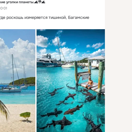
е уголки планеты.🌊🌴🌊
0:01
где роскошь измеряется тишиной, Багамские 