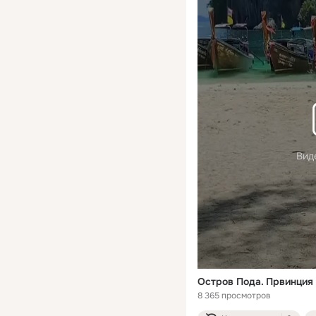
Вид
Остров Пода. Првинция 
8 365 просмотров