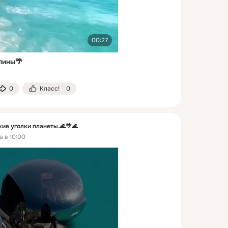
00:27
пины🌴
0
Класс!
0
е уголки планеты.🌊🌴🌊
а в 10:00