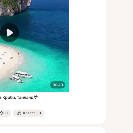
00:40
 Краби, Таиланд🌴
0
Класс!
0