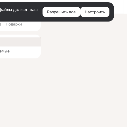
Войти
e-файлы должен ваш
Разрешить все
Настроить
Правая
Подарки
колонка
3
ная
емые