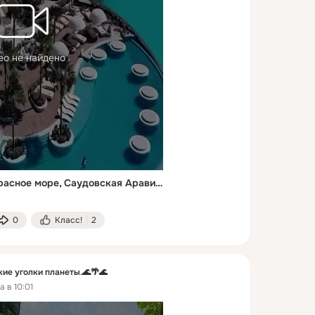
ео не найдено
Отель Shebara Resort. Красное море, Саудовская Аравия.
0
Класс!
2
е уголки планеты.🌊🌴🌊
 в 10:01