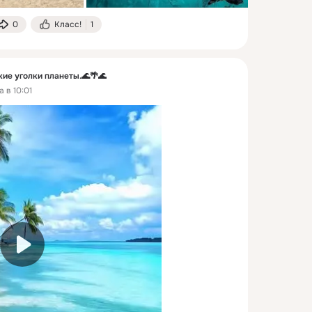
0
Класс!
1
е уголки планеты.🌊🌴🌊
 в 10:01