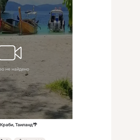
ео не найдено
Краби, Таиланд🌴