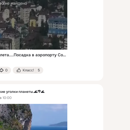
ео не найдено
Адлер под крылом самолета....Посадка в аэропорту Сочи ✈️
0
Класс!
5
е уголки планеты.🌊🌴🌊
в 10:00