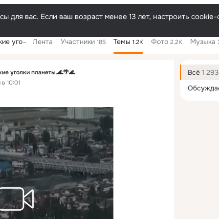
ы для вас. Если ваш возраст менее 13 лет, настроить cooki
неты.🌊🌴🌊
Лента
Участники
Темы
Фото
Музыка
185
1.2K
2.2K
Дополнитель
колонка
Всё
1 293
е уголки планеты.🌊🌴🌊
в 10:01
Обсужда