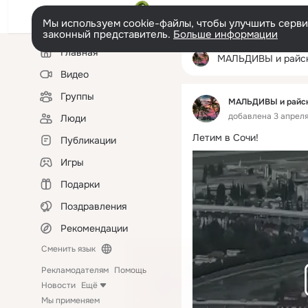
Мы используем cookie-файлы, чтобы улучшить сервис
законный представитель.
Больше информации
Левая
Главная
колонка
МАЛЬДИВЫ и райские уголки пла
Видео
Группы
МАЛЬДИВЫ и райски
добавлена 3 апреля 
Люди
Летим в Сочи!
Публикации
Игры
Подарки
Поздравления
Рекомендации
Сменить язык
Рекламодателям
Помощь
Новости
Ещё
Мы применяем