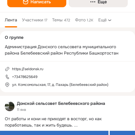
Написать
Еще
Лента
Участники
Темы
Фото
Ещё
17
472
1.2K
Дополнительная
О группе
колонка
Администрация Донского сельсовета муниципального 
района Белебеевский район Республики Башкортостан
https://seldonsk.ru
+73478625649
ул. Комсомольская, 17, д. Пахарь (Белебеевский район)
Донской сельсовет Белебеевского района
11 янв
От работы и кони не приходят в восторг, но как 
поработаешь, так и жить будешь.
 ...