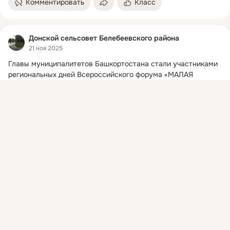
Комментировать
Класс
Донской сельсовет Белебеевского района
21 ноя 2025
Главы муниципалитетов Башкортостана стали участниками 
региональных дней Всероссийского форума «МАЛАЯ 
РОДИНА – СИЛА РОССИИ», которые прошли 20-21 ноября 
Присоединяйтесь к ОК, чтобы подписаться на группу и
2025 года.
 ...
комментировать публикации.
Войти
Зарегистрироваться