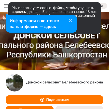
Войти
Мы используем cookie-файлы, чтобы улучшить
сервисы для вас. Если ваш возраст менее 13 лет,
настроить cookie-файлы должен ваш законный
представитель.
Больше информации
Информация о контенте
Разрешить все
Настроить
на платформе — здесь
Донской сельсовет Белебеевского района
Подписаться