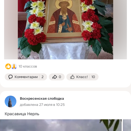
10 классов
Комментарии
2
0
Класс!
10
Воскресенская слободка
добавлена 27 июля в 10:25
Красавица Нерль