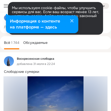
Войти
Мы используем cookie-файлы, чтобы улучшить
сервисы для вас. Если ваш возраст менее 13 лет,
настроить cookie-файлы должен ваш законный
Воскресенская слободка
представитель.
Больше информации
Информация о контенте
Разрешить все
Настроить
на платформе — здесь
Лента
Участники
Темы
Фото
Ещё
513
1.7K
3.6K
Дополнительная
колонка
Всё
1 744
Обсуждаемые
Воскресенская слободка
добавлена 31 июля в 22:24
Слободские сумерки