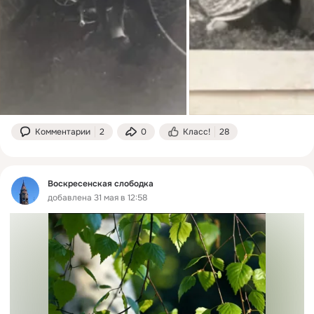
Комментарии
2
0
Класс!
28
Воскресенская слободка
добавлена 31 мая в 12:58