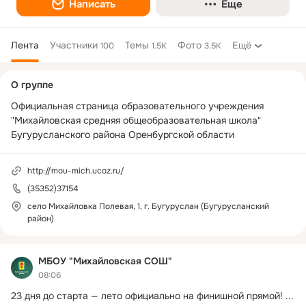
Написать
Еще
Лента
Участники
Темы
Фото
Ещё
100
1.5K
3.5K
Дополнительная
О группе
колонка
Официальная страница образовательного учреждения 
"Михайловская средняя общеобразовательная школа" 
Бугурусланского района Оренбургской области
http://mou-mich.ucoz.ru/
(35352)37154
село Михайловка Полевая, 1, г. Бугуруслан (Бугурусланский
район)
МБОУ "Михайловская СОШ"
08:06
23 дня до старта — лето официально на финишной прямой!
 ...