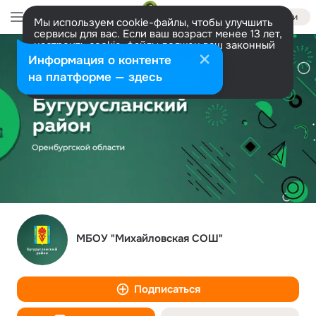
Войти
Мы используем cookie-файлы, чтобы улучшить
сервисы для вас. Если ваш возраст менее 13 лет,
настроить cookie-файлы должен ваш законный
представитель.
Больше информации
Информация о контенте
Разрешить все
Настроить
на платформе — здесь
МБОУ "Михайловская СОШ"
Подписаться