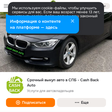
Войти
Мы используем cookie-файлы, чтобы улучшить
сервисы для вас. Если ваш возраст менее 13 лет,
настроить cookie-файлы должен ваш законный
представитель.
Больше информации
Информация о контенте
Разрешить все
Настроить
на платформе — здесь
Срочный выкуп авто в СПБ - Cash Back
Auto
Услуги для автовладельцев
Подписаться
Еще