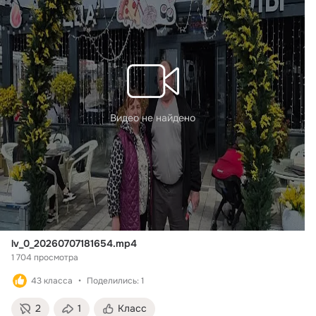
Видео не найдено
lv_0_20260707181654.mp4
1 704 просмотра
43 класса
Поделились: 1
2
1
Класс