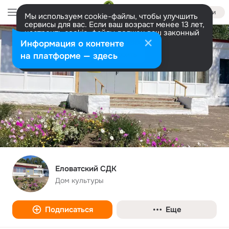
Войти
Мы используем cookie-файлы, чтобы улучшить
сервисы для вас. Если ваш возраст менее 13 лет,
настроить cookie-файлы должен ваш законный
представитель.
Больше информации
Информация о контенте
Разрешить все
Настроить
на платформе — здесь
Еловатский СДК
Дом культуры
Подписаться
Еще