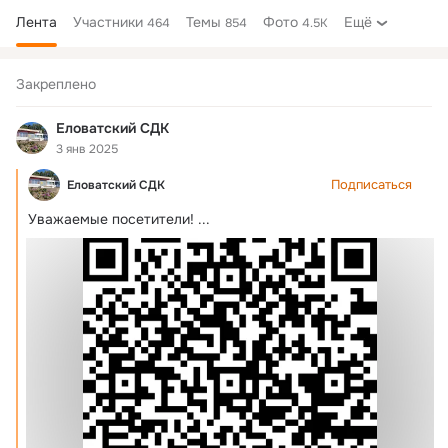
Лента
Участники
Темы
Фото
Ещё
464
854
4.5K
Дополнительная
колонка
Закреплено
Еловатский СДК
3 янв 2025
Подписаться
Еловатский СДК
Уважаемые посетители!
 ...