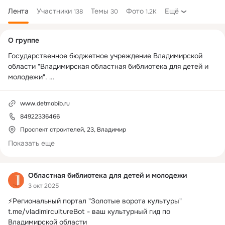
Лента
Участники
Темы
Фото
Ещё
138
30
1.2K
Дополнительная
О группе
колонка
Государственное бюджетное учреждение Владимирской 
области "Владимирская областная библиотека для детей и 
молодежи". 

Адреса: ул. Мира, 51; пр-т Строителей, 23
www.detmobib.ru
84922336466
Проспект строителей, 23, Владимир
Показать еще
Областная библиотека для детей и молодежи
3 окт 2025
⚡Региональный портал "Золотые ворота культуры"
t.me/vladimircultureBot - ваш культурный гид по 
Владимирской области