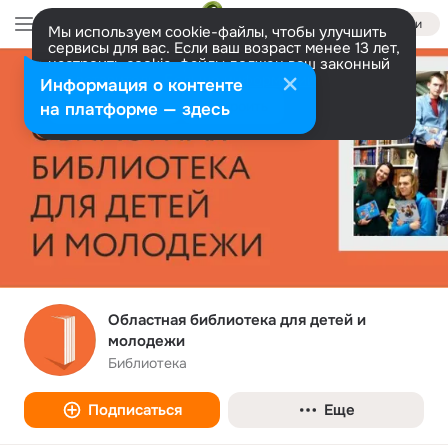
Войти
Мы используем cookie-файлы, чтобы улучшить
сервисы для вас. Если ваш возраст менее 13 лет,
настроить cookie-файлы должен ваш законный
представитель.
Больше информации
Информация о контенте
Разрешить все
Настроить
на платформе — здесь
Областная библиотека для детей и
молодежи
Библиотека
Подписаться
Еще