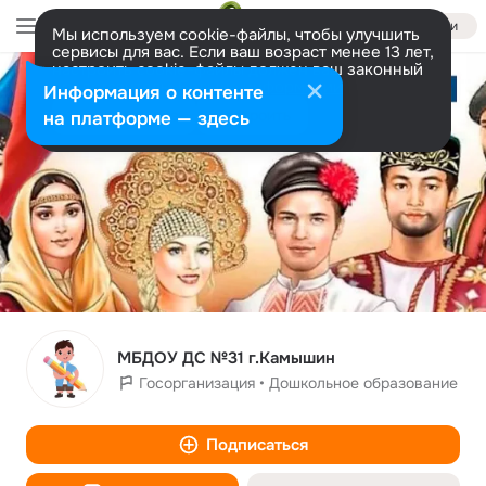
Войти
Мы используем cookie-файлы, чтобы улучшить
сервисы для вас. Если ваш возраст менее 13 лет,
настроить cookie-файлы должен ваш законный
представитель.
Больше информации
Информация о контенте
Разрешить все
Настроить
на платформе — здесь
МБДОУ ДС №31 г.Камышин
Госорганизация • Дошкольное образование
Подписаться