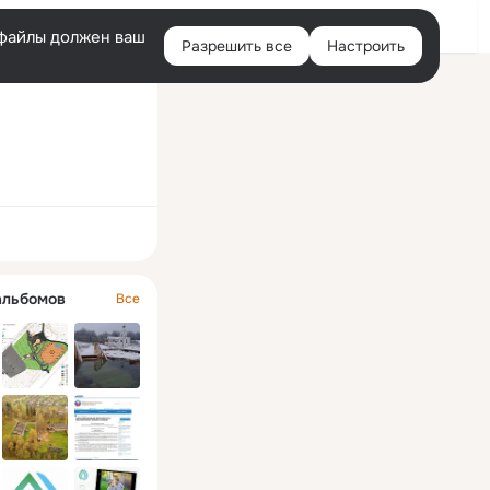
Войти
e-файлы должен ваш
Разрешить все
Настроить
Правая
колонка
ная
альбомов
Все