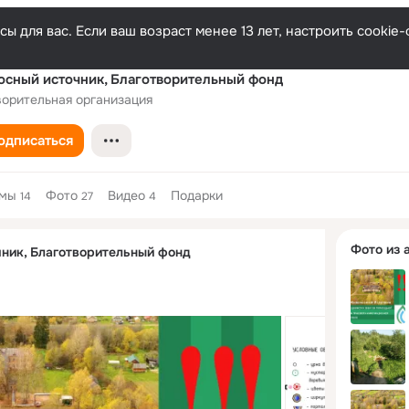
ы для вас. Если ваш возраст менее 13 лет, настроить cooki
сный источник, Благотворительный фонд
ворительная организация
одписаться
емы
Фото
Видео
Подарки
14
27
4
Дополнитель
Фото из 
ник, Благотворительный фонд
колонка