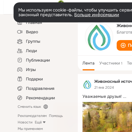
Мы используем cookie-файлы, чтобы улучшить сервис
законный представитель.
Больше информации
Левая
Главная
колонка
Живоно
Видео
Благот
Группы
П
Люди
Публикации
Лента
Участники
Т
1
Игры
Подарки
Живоносный источ
21 янв 2024
Поздравления
Уважаемые друзья!
 ...
Рекомендации
Сменить язык
Рекламодателям
Помощь
Новости
Ещё
Мы применяем