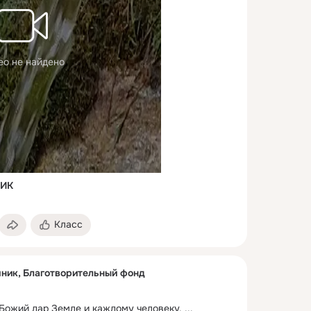
ео не найдено
ИК
Класс
ник, Благотворительный фонд
 Божий дар Земле и каждому человеку.
 ...