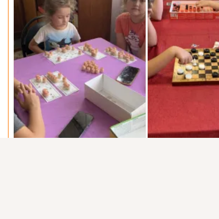
Присоединяйтесь к ОК, чтобы подписаться на группу и
комментировать публикации.
Войти
Зарегистрироваться
0 комментариев
2 раза поделились
19 классов
Комментарии
0
0
Класс!
6