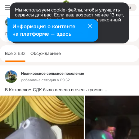
Войти
Мы используем cookie-файлы, чтобы улучшить
сервисы для вас. Если ваш возраст менее 13 лет,
настроить cookie-файлы должен ваш законный
Иванковское сельское поселение
представитель.
Больше информации
Информация о контенте
Разрешить все
Настроить
на платформе — здесь
Лента
Участники
Темы
Фото
Ещё
897
3.6K
18K
Дополнительная
колонка
Всё
3 632
Обсуждаемые
Иванковское сельское поселение
добавлена сегодня в 09:32
В Котовском СДК было весело и очень громко.
 ...