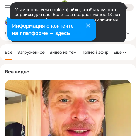
Войти
Мы используем cookie-файлы, чтобы улучшить
сервисы для вас. Если ваш возраст менее 13 лет,
настроить cookie-файлы должен ваш законный
Художник в ДЕРЕВНЕ на солнечном участке.
представитель.
Больше информации
Информация о контенте
Разрешить все
Настроить
на платформе — здесь
Лента
Участники
Темы
Фото
Видео
Ещё
111
781
75
3
Дополнительная
колонка
Всё
Загруженное
Видео из тем
Прямой эфир
Ещё
Все видео