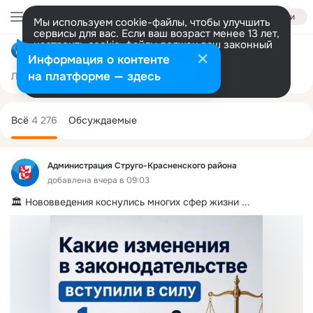
Войти
Мы используем cookie-файлы, чтобы улучшить
сервисы для вас. Если ваш возраст менее 13 лет,
настроить cookie-файлы должен ваш законный
Администрация Струго-Красненского района
представитель.
Больше информации
Информация о контенте
Разрешить все
Настроить
на платформе — здесь
Лента
Участники
Темы
Фото
Ещё
1K
4.2K
9.8K
Дополнительная
колонка
Всё
4 276
Обсуждаемые
Администрация Струго-Красненского района
добавлена вчера в 09:03
🏛️ Нововведения коснулись многих сфер жизни
 ...