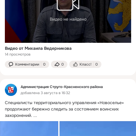
Видео не найдено
Видео от Михаила Ведерникова
14 просмотров
Комментарии
0
0
Класс!
0
Администрация Струго-Красненского района
добавлена 3 августа в 16:32
Специалисты территориального управления «Новоселье» 
продолжают бережно следить за состоянием воинских 
захоронений.
 ...