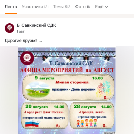
Лента
Участники
Темы
Фото
Ещё
121
513
1K
Дополнительная
колонка
Б. Савкинский СДК
1 авг
Дорогие друзья!
 ...