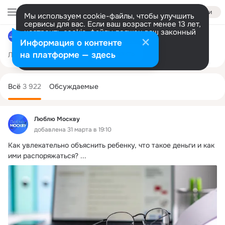
Войти
Мы используем cookie-файлы, чтобы улучшить
сервисы для вас. Если ваш возраст менее 13 лет,
настроить cookie-файлы должен ваш законный
Люблю Москву
представитель.
Больше информации
Информация о контенте
Разрешить все
Настроить
на платформе — здесь
Лента
Участники
Товары
Темы
Ещё
9.9K
1
3.9K
Дополнительная
колонка
Всё
3 922
Обсуждаемые
Люблю Москву
добавлена 31 марта в 19:10
Как увлекательно объяснить ребенку, что такое деньги и как 
ими распоряжаться?
 ...