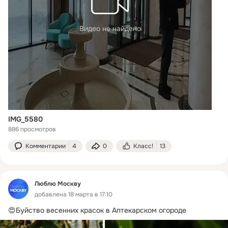
Видео не найдено
IMG_5580
886 просмотров
Комментарии
4
0
Класс!
13
Люблю Москву
добавлена 18 марта в 17:10
😍Буйство весенних красок в Аптекарском огороде