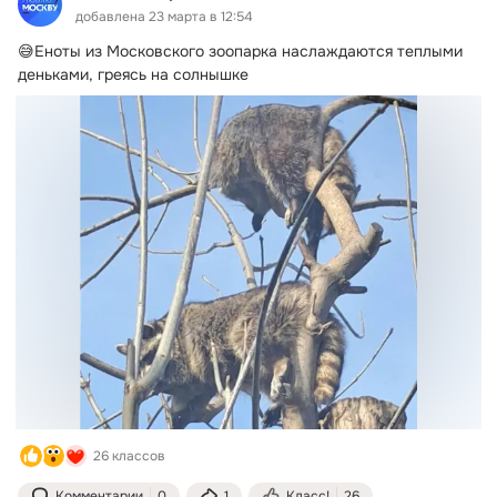
добавлена 23 марта в 12:54
😅Еноты из Московского зоопарка наслаждаются теплыми 
деньками, греясь на солнышке
26 классов
Комментарии
0
1
Класс!
26