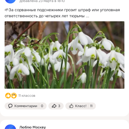
добавлена 23 марта в 18:10
🌱За сорванные подснежники грозит штраф или уголовная 
ответственность до четырех лет тюрьмы
 ...
11 классов
Комментарии
0
3
Класс!
11
Люблю Москву