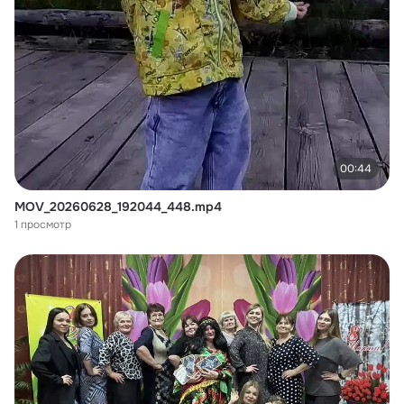
00:44
MOV_20260628_192044_448.mp4
1 просмотр