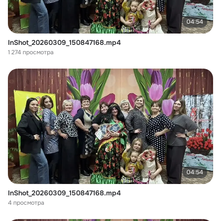
04:54
InShot_20260309_150847168.mp4
1 274 просмотра
04:54
InShot_20260309_150847168.mp4
4 просмотра