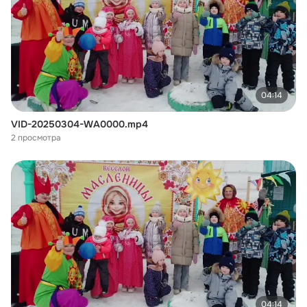
04:14
VID-20250304-WA0000.mp4
2 просмотра
04:14