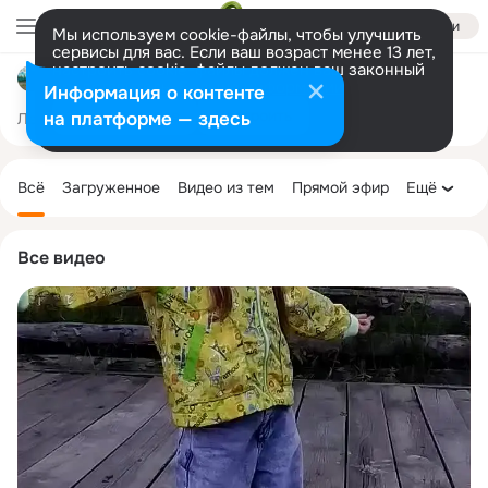
Войти
Мы используем cookie-файлы, чтобы улучшить
сервисы для вас. Если ваш возраст менее 13 лет,
настроить cookie-файлы должен ваш законный
Сельский клуб д. Ячменева
представитель.
Больше информации
Информация о контенте
Разрешить все
Настроить
на платформе — здесь
Лента
Участники
Темы
Фото
Ещё
142
748
2.2K
Дополнительная
колонка
Всё
Загруженное
Видео из тем
Прямой эфир
Ещё
Все видео