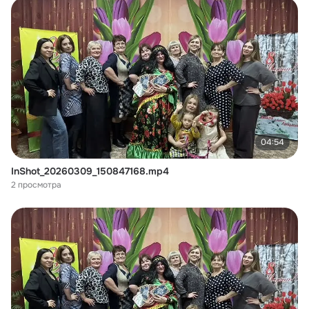
04:54
InShot_20260309_150847168.mp4
2 просмотра