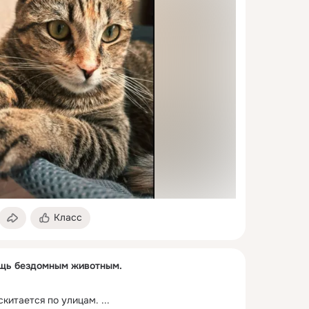
Класс
ощь бездомным животным.
скитается по улицам.
 ...