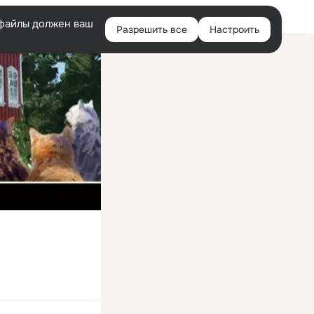
Войти
e-файлы должен ваш
Разрешить все
Настроить
Правая
колонка