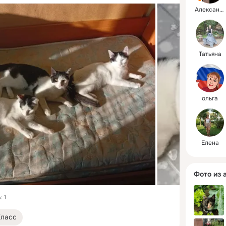
Александр
Татьяна
ольга
Елена
Фото из 
 1
Класс