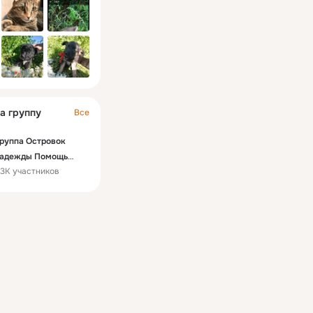
а группу
Все
руппа Островок
адежды Помощь
.3K участников
ездомным
ивотным