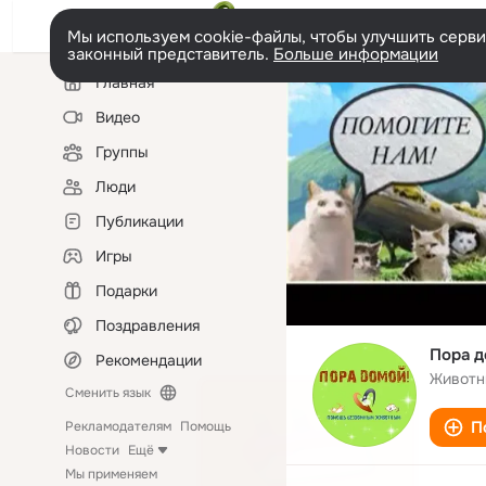
Мы используем cookie-файлы, чтобы улучшить сервис
законный представитель.
Больше информации
Левая
Главная
колонка
Видео
Группы
Люди
Публикации
Игры
Подарки
Поздравления
Пора 
Рекомендации
Животн
Сменить язык
П
Рекламодателям
Помощь
Новости
Ещё
Мы применяем