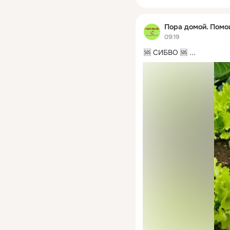
Пора домой. Пом
09:19
🆘 СИБВО 🆘
 ...