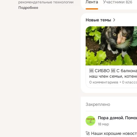
Лента
Участники
рекомендательные технологии
826
Подробнее
Новые темы
🆘 СИБВО 🆘 С балкона упал
наш член семьи, котен
вид месяца 4 девочка 
0 комментариев
0 класс
Возможно забежала в
подъезд или в подвал.
помогите найти малыш
скорее всего она себе
Закреплено
повредила или сломала
Позвоните если ее вид
Пора домой. Пом
(929) 480-80-10
18 мар
#потеряшкичита
🚀 Наши хорошие новост