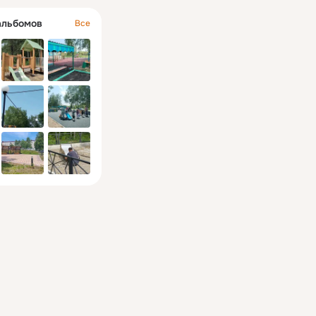
альбомов
Все