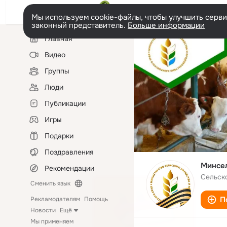
Мы используем cookie-файлы, чтобы улучшить сервис
законный представитель.
Больше информации
Левая
Главная
колонка
Видео
Группы
Люди
Публикации
Игры
Подарки
Поздравления
Минсел
Рекомендации
Сельск
Сменить язык
П
Рекламодателям
Помощь
Новости
Ещё
Мы применяем