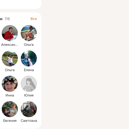
ная
и
116
Все
Александр
Ольга
Ольга
Елена
Инна
Юлия
Евгения
Светлана