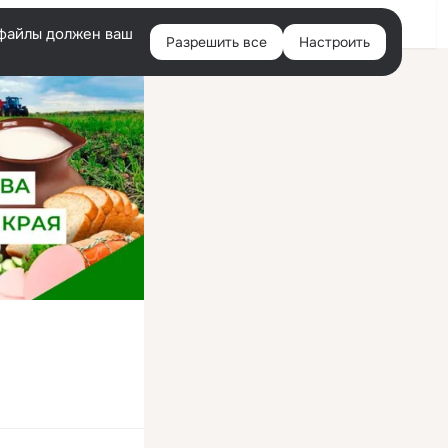
Войти
e-файлы должен ваш
Разрешить все
Настроить
Правая
колонка