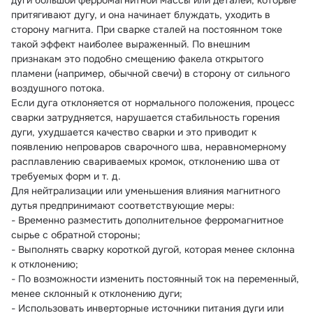
дуги большой ферромагнитной массы или деталей, которые 
притягивают дугу, и она начинает блуждать, уходить в 
сторону магнита. При сварке сталей на постоянном токе 
такой эффект наиболее выраженный. По внешним 
признакам это подобно смещению факела открытого 
пламени (например, обычной свечи) в сторону от сильного 
воздушного потока.
Если дуга отклоняется от нормального положения, процесс 
сварки затрудняется, нарушается стабильность горения 
дуги, ухудшается качество сварки и это приводит к 
появлению непроваров сварочного шва, неравномерному 
расплавлению свариваемых кромок, отклонению шва от 
требуемых форм и т. д.
Для нейтрализации или уменьшения влияния магнитного 
дутья предпринимают соответствующие меры:
- Временно разместить дополнительное ферромагнитное 
сырье с обратной стороны;
- Выполнять сварку короткой дугой, которая менее склонна 
к отклонению;
- По возможности изменить постоянный ток на переменный, 
менее склонный к отклонению дуги;
- Использовать инверторные источники питания дуги или 