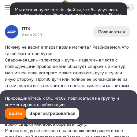
Войти
Мы используем cookie-файлы, чтобы улучшить
сервисы для вас. Если ваш возраст менее 13 лет,
настроить cookie-файлы должен ваш законный
ПТК
представитель.
Больше информации
ПТК
Подписаться
Разрешить все
Настроить
Лента
Участники
Темы
Фото
Ещё
72
558
1.6K
9 мар 2020
Почему не варит аппарат возле магнита?
 Разбираемся, что 
Дополнительная
колонка
Всё
558
Обсуждаемые
такое магнитное дутье.
Сварочная цепь «электрод – дуга – изделие» вместе с 
подводя¬щими проводниками образует сварочный контур, 
магнитное поле которого может отклонять дугу в ту или 
иную сторону. Прогиб дуги или полное ее исчезновение из 
точки сварки из-за магнитного поля называется магнитным 
дутьем. Ток, проходящий по сварочным кабелям, дуге и 
Присоединяйтесь к ОК, чтобы подписаться на группу и
основному свариваемому изделию создает магнетизм. 
комментировать публикации.
Воздействие магнитных сил на сварочную дугу происходит 
не симметрично и поэтому отклоняют ее в сторону меньшей 
Войти
Зарегистрироваться
напряженности. Такое отклонение и создает проблемы во 
время сварки или вовсе обрывает дугу.
Магнитное дутье связано с расположением рядом возле 