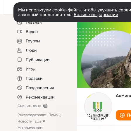
Мы используем cookie-файлы, чтобы улучшить сервис
законный представитель.
Больше информации
Левая
Главная
колонка
Видео
Группы
Люди
Публикации
Игры
Подарки
Поздравления
Админи
Рекомендации
Сменить язык
П
Рекламодателям
Помощь
Новости
Ещё
Мы применяем