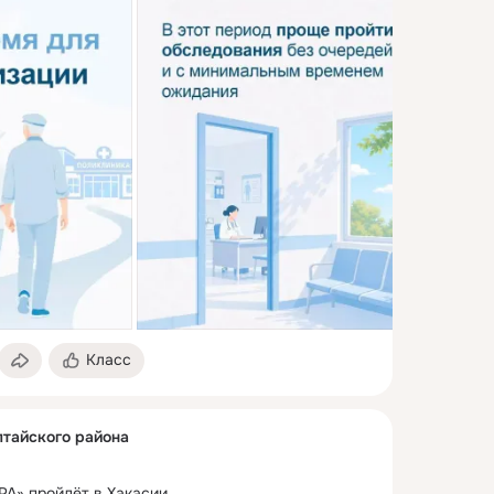
Класс
тайского района
А» пройдёт в Хакасии
 ...