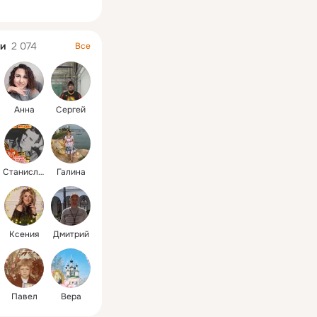
ная
и
2 074
Все
Анна
Сергей
Станислав
Галина
Ксения
Дмитрий
Павел
Вера