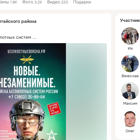
Темы
Фото
Видео
Подарки
1.9K
3.2K
220
Дополнитель
Участник
тайского района
колонка
илотных систем
 ...
Ия
Вячеслав
Максим
Олег