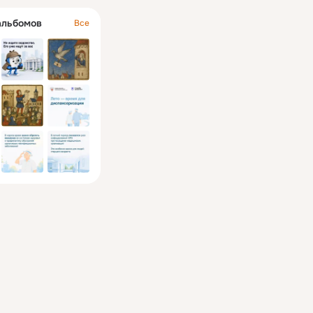
альбомов
Все