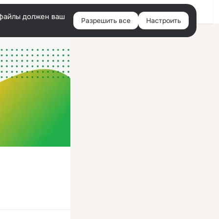
Войти
e-файлы должен ваш
Разрешить все
Настроить
Правая
колонка