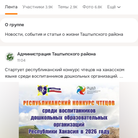
Лента
Участники
Темы
Фото
Ещё
3.9K
2.9K
6.8K
Дополнительная
О группе
колонка
Новости, события и статьи о жизни Таштыпского района
Администрация Таштыпского района
11:04
Стартует республиканский конкурс чтецов на хакасском 
языке среди воспитанников дошкольных организаций.
 ...