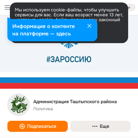
Войти
Мы используем cookie-файлы, чтобы улучшить
сервисы для вас. Если ваш возраст менее 13 лет,
настроить cookie-файлы должен ваш законный
представитель.
Больше информации
Информация о контенте
Разрешить все
Настроить
на платформе — здесь
Администрация Таштыпского района
Политика
Подписаться
Еще