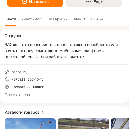
Написать
Еще
Лента
Участники
Товары
Темы
Ещё
1
27
31
Дополнительная
О группе
колонка
BACbel - это предприятие, предлагающее приобрести или 
взять в аренду самоходные мобильные платформы, 
приспособленные для работы на высоте. 

В наличии большой парк строительных подъёмников.
bacbel.by
+375 (29) 350-15-15
Карвата, 88, Минск
Показать еще
Каталоги товаров