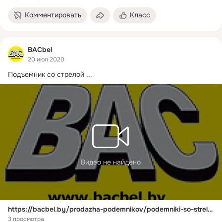
Комментировать
Класс
BACbel
20 июл 2020
Подъемник со стрелой
 ...
Видео не найдено
https://bacbel.by/prodazha-podemnikov/podemniki-so-streloy/
3 просмотра