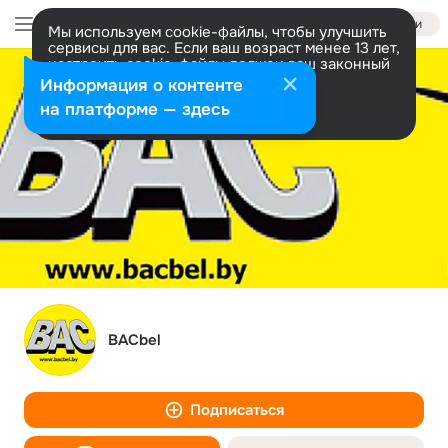
Войти
Мы используем cookie-файлы, чтобы улучшить
сервисы для вас. Если ваш возраст менее 13 лет,
настроить cookie-файлы должен ваш законный
представитель.
Больше информации
Информация о контенте
Разрешить все
Настроить
на платформе — здесь
BACbel
Подписаться