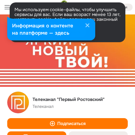
Войти
Мы используем cookie-файлы, чтобы улучшить
сервисы для вас. Если ваш возраст менее 13 лет,
настроить cookie-файлы должен ваш законный
представитель.
Больше информации
Информация о контенте
Разрешить все
Настроить
на платформе — здесь
Телеканал "Первый Ростовский"
Телеканал
Подписаться