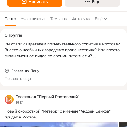
Написать
Еще
Лента
Участники
Темы
Фото
Ещё
2K
10K
5.4K
Дополнительная
О группе
колонка
Вы стали свидетелем примечательного события в Ростове? 
Знаете о необычных городских происшествиях? Или просто 
сняли смешное видео со своими питомцами? 

ПРИСЫЛАЙТЕ ваши фото, видео и новости в сообщения 
группы. Самые интересные попадут в эфир телеканала 
Ростов-на-Дону
"Первый Ростовский" 🔥

Показать еще
+7 (863) 200-25-15 телефон редакции 

+7 (938) 164-55-55 телефон отдела продаж и рекламы

Телеканал "Первый Ростовский"
16:17
Оперативные новости в телеграме: 
https://t.me/rostovTV
Новый скоростной "Метеор" с именем "Андрей Байков" 
придёт в Ростов.
 ...