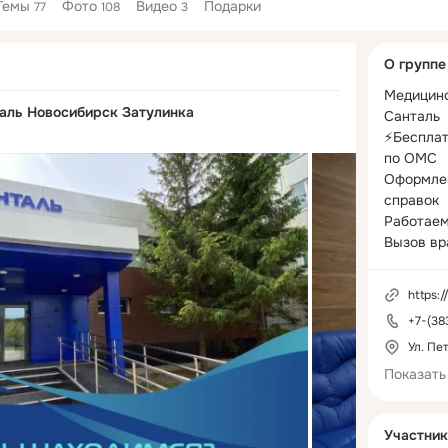
Темы
Фото
Видео
Подарки
77
108
3
Дополнитель
О группе
колонка
Медицинс
аль Новосибирск Затулинка
Санталь

⚡️Беспла
по ОМС

Оформлен
справок

Работаем
Вызов вра
Онлайн-з
https:/
+7-(38
Ул. Пет
Показать
Участник