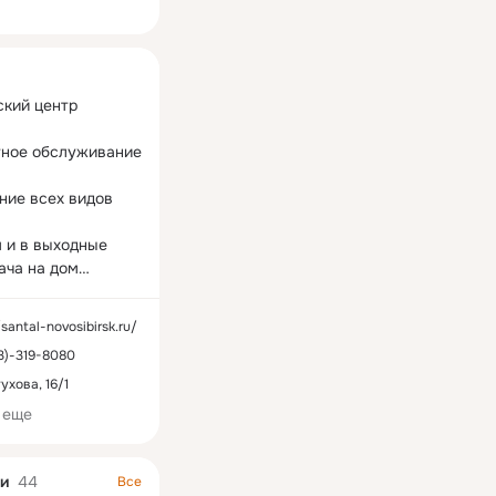
ная
кий центр 
тное обслуживание 
ие всех видов 
 и в выходные

ча на дом

апись на сайте⬇️
/santal-novosibirsk.ru/
3)-319-8080
ухова, 16/1
 еще
и
44
Все