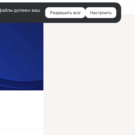
Войти
e-файлы должен ваш
Разрешить все
Настроить
Правая
колонка