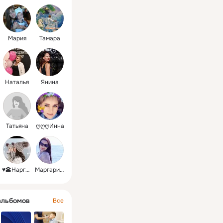
Мария
Тамара
Наталья
Янина
Татьяна
ღღღИнна
♥️🕋Наргиза
Маргарита
альбомов
Все