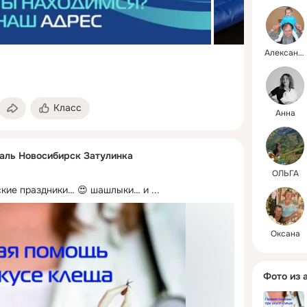
Александр
Класс
Анна
аль Новосибирск Затулинка
ОЛЬГА
ские праздники… 😍 шашлыки… и
 ...
Оксана
Фото из 