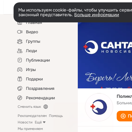
Мы используем cookie-файлы, чтобы улучшить сервис
законный представитель.
Больше информации
Левая
Главная
колонка
Видео
Группы
Люди
Публикации
Игры
Подарки
Поздравления
Поликл
Рекомендации
Больни
Сменить язык
П
Рекламодателям
Помощь
Новости
Ещё
Мы применяем