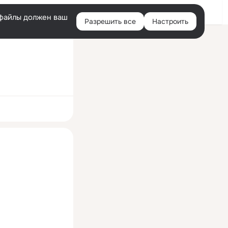
Войти
e-файлы должен ваш
Разрешить все
Настроить
Правая
колонка