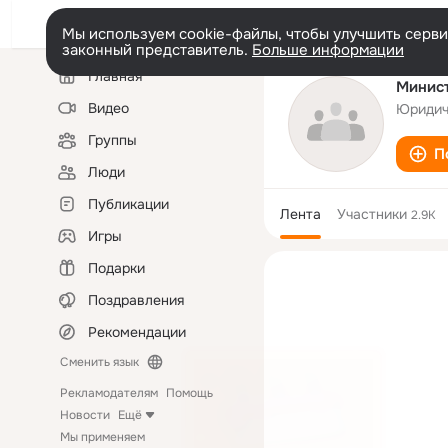
Мы используем cookie-файлы, чтобы улучшить сервис
законный представитель.
Больше информации
Левая
Главная
колонка
Минист
Видео
Юридич
Группы
П
Люди
Публикации
Лента
Участники
2.9K
Игры
Подарки
Поздравления
Рекомендации
Сменить язык
Рекламодателям
Помощь
Новости
Ещё
Мы применяем