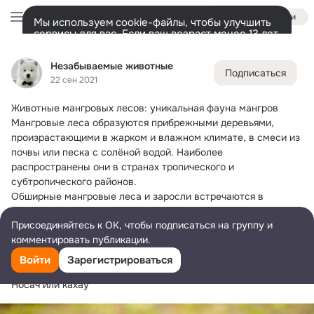
Войти
Мы используем cookie-файлы, чтобы улучшить
сервисы для вас. Если ваш возраст менее 13 лет,
настроить cookie-файлы должен ваш законный
Незабываемые животные
представитель.
Больше информации
Незабываемые животные
Подписаться
Разрешить все
Настроить
Лента
Участники
Темы
Фото
Ещё
14K
8.2K
12K
22 сен 2021
Животные мангровых лесов: уникальная фауна мангров
Дополнительная
колонка
Всё
8 278
Обсуждаемые
Мангровые леса образуются прибрежными деревьями, 
произрастающими в жарком и влажном климате, в смеси из 
почвы или песка с солёной водой. Наиболее 
распространены они в странах тропического и 
субтропического районов.
Обширные мангровые леса и заросли встречаются в 
Индонезии, Малайзии, Бразилии, Индии, Панаме и в штате 
Присоединяйтесь к ОК, чтобы подписаться на группу и
Флорида в США. Они представляют уникальную экосистему, 
комментировать публикации.
впечатляющую обширным разнообразием фауны. Ниже 
представлены самые известные животные мангровых лесов 
Войти
Зарегистрироваться
с фото и описанием.
Носач или кахау