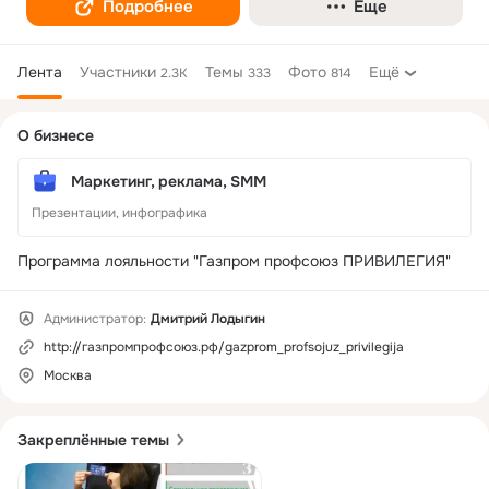
Подробнее
Еще
Лента
Участники
Темы
Фото
Ещё
2.3K
333
814
Дополнительная
О бизнесе
колонка
Маркетинг, реклама, SMM
Презентации, инфографика
Программа лояльности "Газпром профсоюз ПРИВИЛЕГИЯ"
Администратор:
Дмитрий Лодыгин
http://газпромпрофсоюз.рф/gazprom_profsojuz_privilegija
Москва
Закреплённые темы