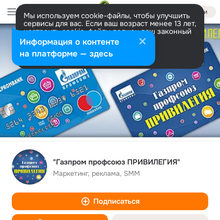
Войти
Мы используем cookie-файлы, чтобы улучшить
сервисы для вас. Если ваш возраст менее 13 лет,
настроить cookie-файлы должен ваш законный
представитель.
Больше информации
Информация о контенте
Разрешить все
Настроить
на платформе — здесь
"Газпром профсоюз ПРИВИЛЕГИЯ"
Маркетинг, реклама, SMM
Подписаться