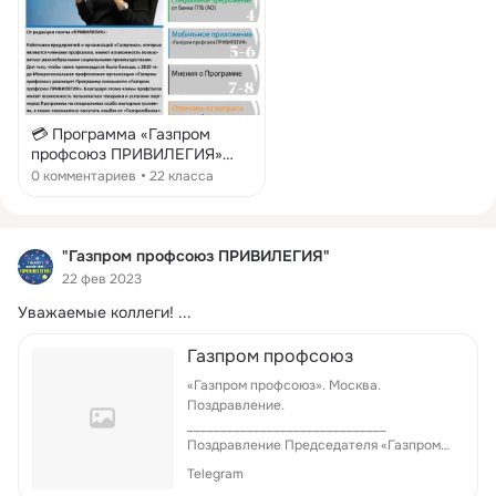
💳 Программа «Газпром
профсоюз ПРИВИЛЕГИЯ»
выпустила первый номер
0 комментариев
22 класса
газеты 📑 Газета
«ПРИВИЛЕГИЯ» будет
рассказывать о том, как
развивается Программа
"Газпром профсоюз ПРИВИЛЕГИЯ"
лояльности, о предложениях
22 фев 2023
со стороны действующих и
Уважаемые коллеги!
 ...
новых партнеров, об
интересных для членов
профсоюза акциях, отвечать
Газпром профсоюз
на актуальные вопросы
«Газпром профсоюз». Москва.
участников Программы.
Поздравление.
Читайте в первом выпуске:
______________________________
📃 Что такое «Газпром
Поздравление Председателя «Газпром
профсоюз ПРИВИЛЕГИЯ»? 📃
профсоюза» В.Н. Ковальчука
Мобильное приложение
Telegram
посвященное Дню защитника Отечества.
«Газпром профсоюз